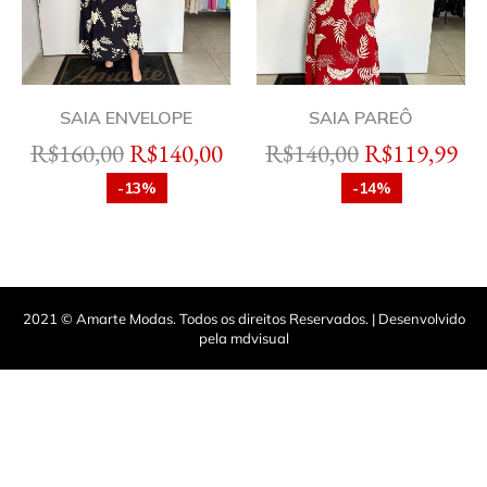
SAIA ENVELOPE
SAIA PAREÔ
R$
160,00
R$
140,00
R$
140,00
R$
119,99
-13%
-14%
2021 © Amarte Modas. Todos os direitos Reservados. | Desenvolvido
pela mdvisual